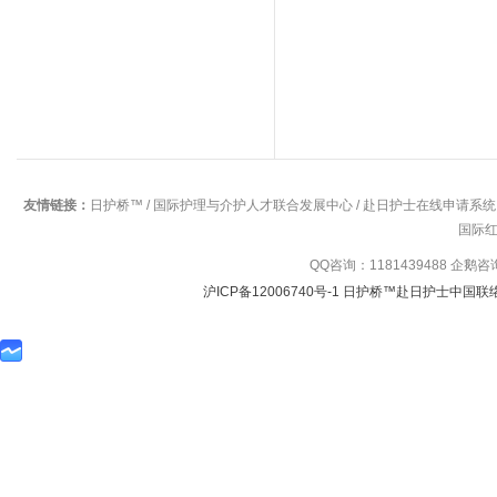
友情链接：
日护桥™
/
国际护理与介护人才联合发展中心
/
赴日护士在线申请系统
国际
QQ咨询：1181439488 企鹅
沪ICP备12006740号-1 日护桥™赴日护士中