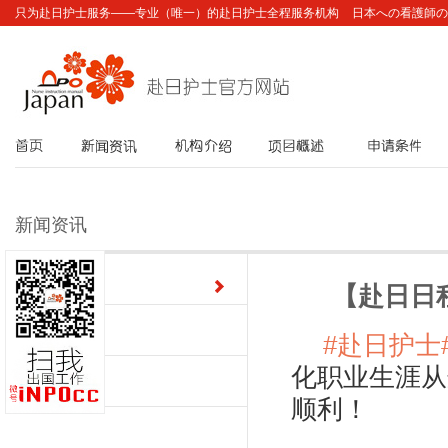
只为赴日护士服务——专业（唯一）的赴日护士全程服务机构
日本への看護師の
首页
新闻资讯
机构介绍
项目概述
申请条件
新闻资讯
最新动态
【赴日日程
#赴日护士
图片资讯
化职业生涯从
公告栏
顺利！