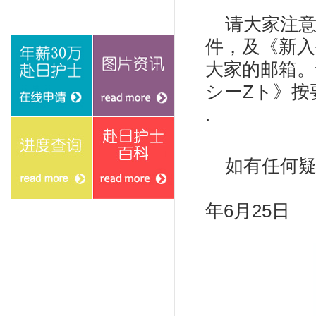
请大家注意
件，及《新入
大家的邮箱。
シーZト》按要求
.
如有任何疑
在线申请
图片资讯
年6月25日
进度查询
赴日护士百科