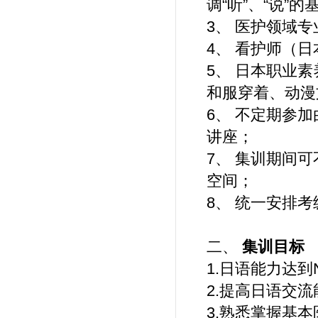
调“听”、“说”
3、 医护领域
4、 看护师（
5、 日本职业
和服穿着、动漫
6、 不定期参
讲座；
7、 集训期间
空间；
8、 统一安排
二、
集训目标
1.日语能力达到
2.提高日语交
3.熟悉掌握基