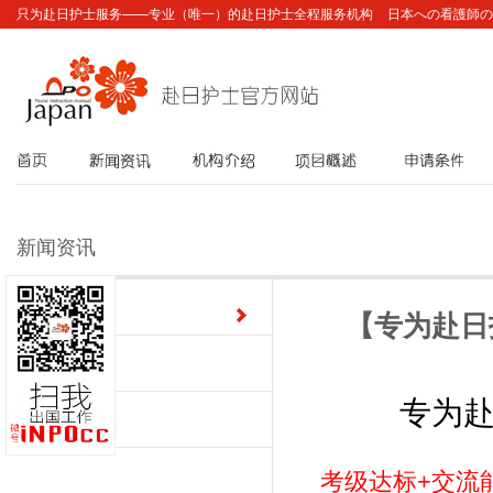
只为赴日护士服务——专业（唯一）的赴日护士全程服务机构
日本への看護師の
首页
新闻资讯
机构介绍
项目概述
申请条件
新闻资讯
最新动态
【专为赴日
图片资讯
专为赴
公告栏
考级达标+交流