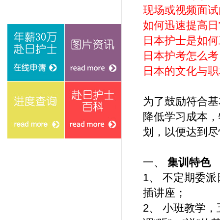
现场或视频面试
如何迅速提高日
日本护士是如何
日本护考怎么考
日本的文化与职场
为了鼓励符合基
降低学习成本，
在线申请
图片资讯
划，以便达到尽
一、
集训特色
1、 不定期委
进度查询
赴日护士百科
插讲座；
2、 小班教学