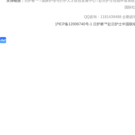
友情链接：
日护桥™
/
国际护理与介护人才联合发展中心
/
赴日护士在线申请系统
国际
QQ咨询：1181439488 企鹅
沪ICP备12006740号-1 日护桥™赴日护士中