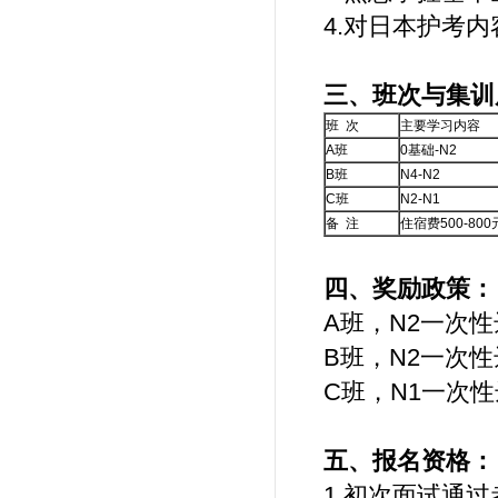
4.对日本护考
三、班次与集训
班 次
主要学习内容
A班
0基础-N2
B班
N4-N2
C班
N2-N1
备 注
住宿费500-8
四、奖励政策：
A班，N2一次性
B班，N2一次
C班，N1一次
五、报名资格：
1.初次面试通过