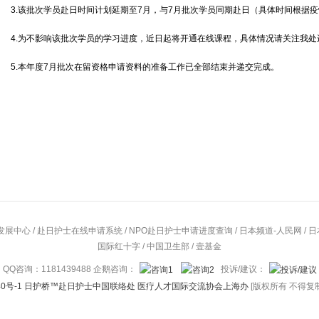
3.该批次学员赴日时间计划延期至7月，与7月批次学员同期赴日（具体时间根据
4.为不影响该批次学员的学习进度，近日起将开通在线课程，具体情况请关注我
5.本年度7月批次在留资格申请资料的准备工作已全部结束并递交完成。
发展中心
/
赴日护士在线申请系统
/
NPO赴日护士申请进度查询
/
日本频道-人民网
/
日
国际红十字
/
中国卫生部
/
壹基金
QQ咨询：1181439488 企鹅咨询：
投诉/建议：
6740号-1 日护桥™赴日护士中国联络处 医疗人才国际交流协会上海办
[版权所有 不得复