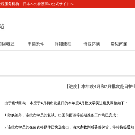
全程服务机构
日本への看護師の公式サイトへ
项目概述
申请条件
详细流程
待遇环境
常见问题
【进度】本年度4月和7月批次赴日护
由于疫情影响，本应于4月初出发赴日的本年度4月批次学员进度及调整如下：
1.除换签外，该批次学员的复试、出国前面谈等前期准备工作均已完成；
2.该批次学员的在留资格原件已快递发出，请大家收到后妥善保管，等待换签通知