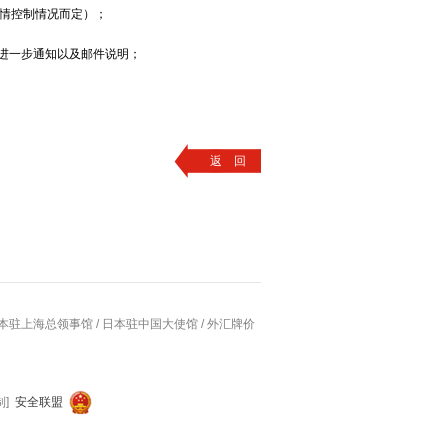
疫情控制情况而定）；
处进一步通知以及邮件说明；
返 回
本驻上海总领事馆
/
日本驻中国大使馆
/
外汇牌价
制]
安全联盟