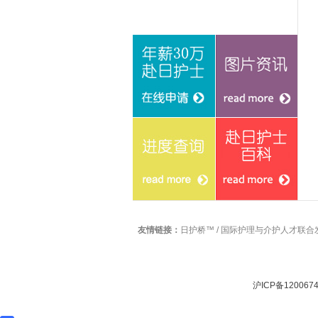
在线申请
图片资讯
友情链接：
日护桥™
/
国际护理与介护人才联合
进度查询
赴日护士百科
沪ICP备1200