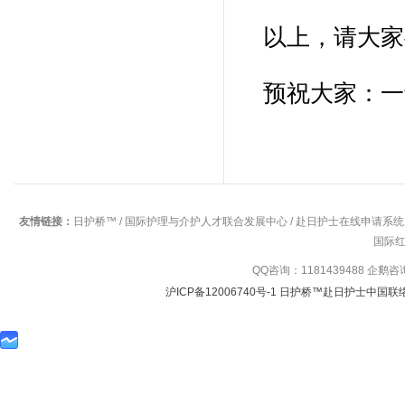
以上，请大家
预祝大家：一
友情链接：
日护桥™
/
国际护理与介护人才联合发展中心
/
赴日护士在线申请系统
国际
QQ咨询：1181439488 企鹅
沪ICP备12006740号-1 日护桥™赴日护士中