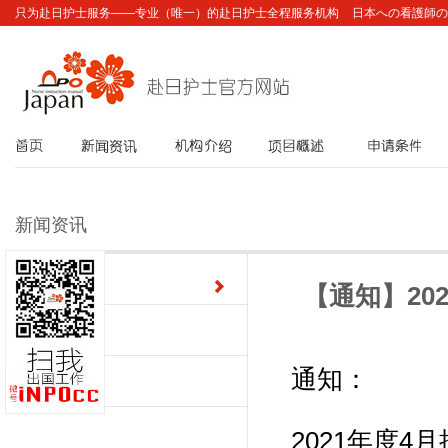
只为赴日护士服务——专业（唯一）的赴日护士全程服务机构
日本への看護師の
首页
新闻资讯
机构介绍
项目概述
申请条件
新闻资讯
最新动态
【通知】20
图片资讯
通知：
公告栏
2021年度