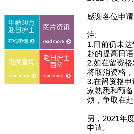
感谢各位申请
注:
1.目前仍未
赴的提高日语
2.如在留资
将取消资格，
在线申请
图片资讯
3.
在留资格申
家熟悉和预备
烦，争取在赴
进度查询
赴日护士百科
另，2021年
申请。