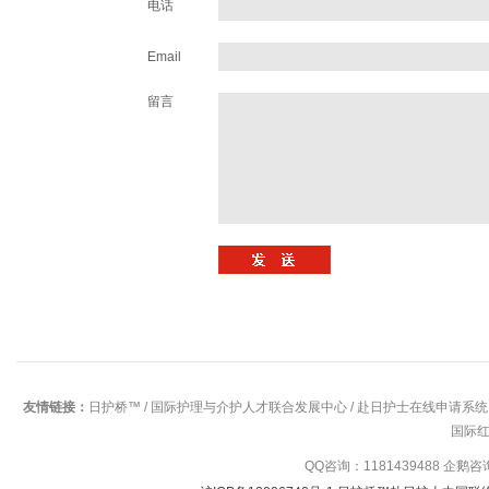
电话
Email
留言
友情链接：
日护桥™
/
国际护理与介护人才联合发展中心
/
赴日护士在线申请系统
国际
QQ咨询：1181439488 企鹅