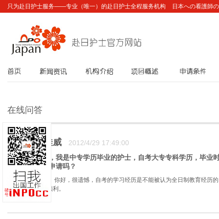
只为赴日护士服务——专业（唯一）的赴日护士全程服务机构
日本への看護師の
首页
新闻资讯
机构介绍
项目概述
申请条件
在线问答
赖佳威
2012/4/29 17:49:00
你好，我是中专学历毕业的护士，自考大专专科学历，毕业
可以申请吗？
回复：
你好，很遗憾，自考的学习经历是不能被认为全日制教育经历的
祝：顺利。