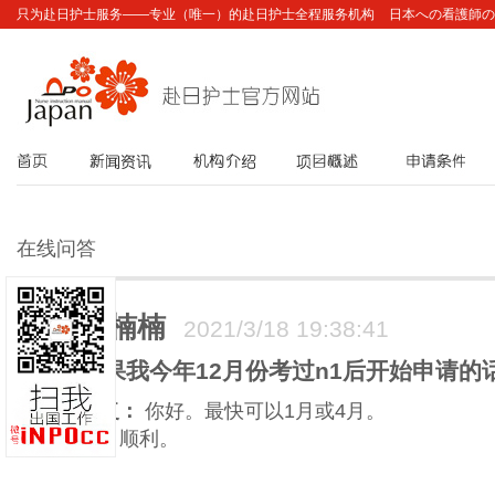
只为赴日护士服务——专业（唯一）的赴日护士全程服务机构
日本への看護師の
首页
新闻资讯
机构介绍
项目概述
申请条件
在线问答
刘楠楠
2021/3/18 19:38:41
如果我今年12月份考过n1后开始申请
回复：
你好。最快可以1月或4月。
祝：顺利。