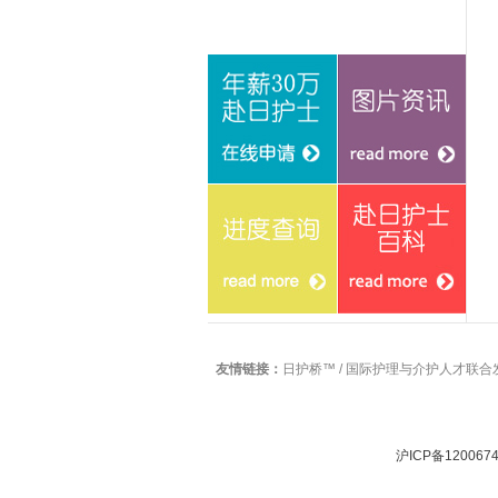
在线申请
图片资讯
友情链接：
日护桥™
/
国际护理与介护人才联合
进度查询
赴日护士百科
沪ICP备1200