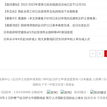
【面试通知】2022-2023年度第七轮在线面试活动已定于12月2日
【常态化】我处全部工作已在疫情常态化的情况下全面恢复
【募集中】看護師（本文所募集只针对已在日本境内且拥有正护士资格者）
【最新消息】因疫情滞留的赴日护士已基本换签完成，近日出发赴日
日本政府研究最快从5月起安排民众接种第4针新冠疫苗
日本从今年4月起18岁成人 绝大多数地区仍为20岁年轻人举办成人式
<
1
发展中心
/
赴日护士在线申请系统
/
NPO赴日护士申请进度查询
/
日本频道-人民网
/
日
国际红十字
/
中国卫生部
/
壹基金
QQ咨询：1181439488 企鹅咨询：
投诉/建议：
6740号-1 日护桥™赴日护士中国联络处 医疗人才国际交流协会上海办
[版权所有 不得复